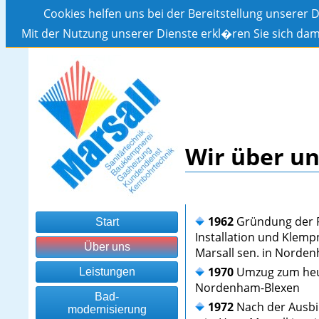
Cookies helfen uns bei der Bereitstellung unserer 
Mit der Nutzung unserer Dienste erkl�ren Sie sich dam
Wir über un
1962
Gründung der F
Start
Installation und Klemp
Über uns
Marsall sen. in Norde
1970
Umzug zum heut
Leistungen
Nordenham-Blexen
Bad-
1972
Nach der Ausbi
modernisierung