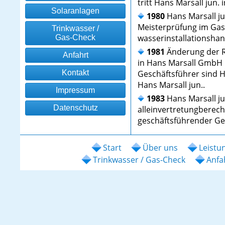
tritt Hans Marsall jun. 
Solaranlagen
1980
Hans Marsall jun
Meisterprüfung im Gas
Trinkwasser /
wasserinstallationsha
Gas-Check
1981
Änderung der R
Anfahrt
in Hans Marsall GmbH
Kontakt
Geschäftsführer sind H
Hans Marsall jun..
Impressum
1983
Hans Marsall ju
Datenschutz
alleinvertretungberech
geschäftsführender Ges
Start
Über uns
Leistu
Trinkwasser / Gas-Check
Anfa